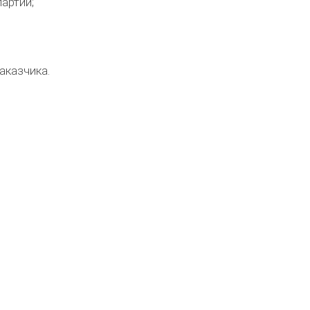
артии;
аказчика.