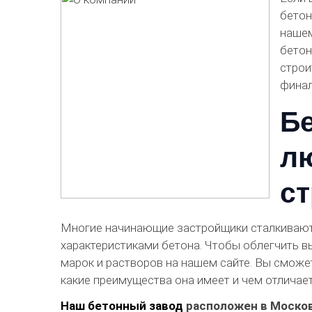
бетон
нашем
бетон
строи
финал
Бе
л
с
Многие начинающие застройщики сталкивают
характеристиками бетона. Чтобы облегчить в
марок и растворов на нашем сайте. Вы сможет
какие преимущества она имеет и чем отличает
Наш бетонный завод
расположен в Москов