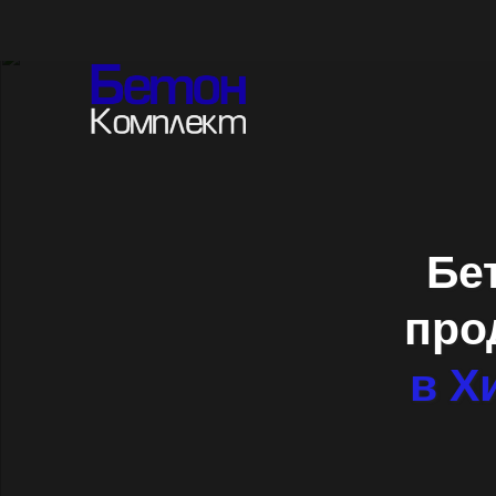
Бе
про
в Х