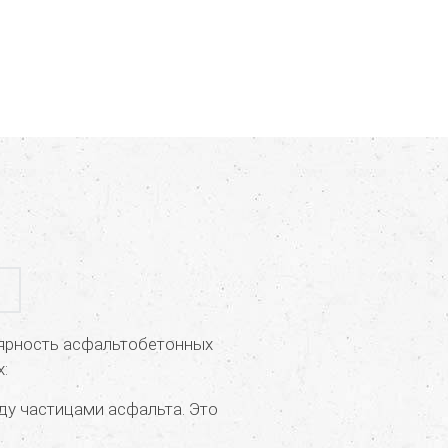
лярность асфальтобетонных
х:
жду частицами асфальта. Это