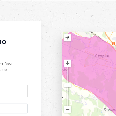
по
ет Вам
ь ее