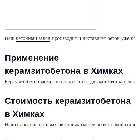
Наш
бетонный
завод
производит
и
доставляет
бетон
уже
бол
Применение
керамзитобетона в Химках
Керамзитобетон
может
использоваться
для
множества
целей
,
Стоимость керамзитобетона
в Химках
Использование
готовых
бетонных
смесей
значительно
снижа