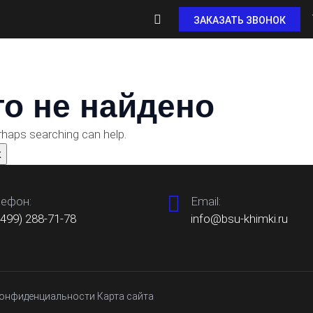
ЗАКАЗАТЬ ЗВОНОК
БЕТОН
НАШИ ЦЕНЫ
ДОСТАВКА
БЕТОН
го не найдено
erhaps searching can help.
ефон:
Email:
(499) 288-71-78
info@bsu-khimki.ru
конфиденциальности
Карта сайта