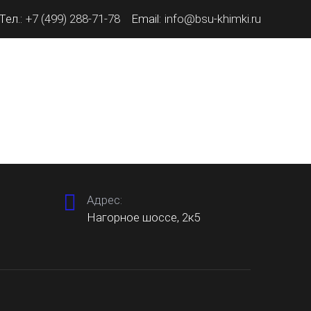
Тел.:
+7 (499) 288-71-78
Email:
info@bsu-khimki.ru
НЫЙ ЗАВОД «КОМПЛЕКТ» В ХИМКАХ
КОНТАКТЫ
Адрес:
Нагорное шоссе, 2к5