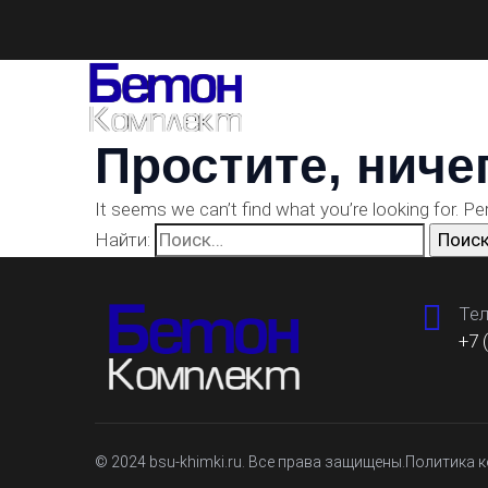
Простите, ниче
It seems we can’t find what you’re looking for. P
Найти:
Тел
+7 
© 2024 bsu-khimki.ru. Все права защищены.
Политика 